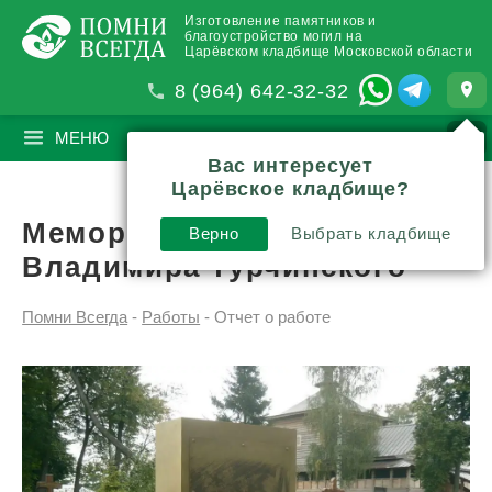
Изготовление памятников и
благоустройство могил на
Царёвском кладбище Московской области
8 (964) 642-32-32
МЕНЮ
ПОИСК
?
Вас интересует
Царёвское кладбище?
Мемориальный комплекс
Верно
Выбрать кладбище
Владимира Турчинского
Помни Всегда
-
Работы
-
Отчет о работе