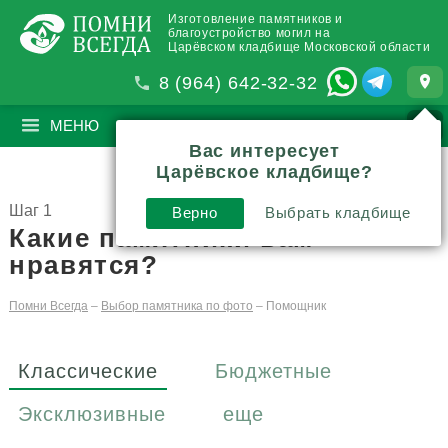
Изготовление памятников и
благоустройство могил на
Царёвском кладбище Московской области
8 (964) 642-32-32
МЕНЮ
ПОИСК
?
Вас интересует
Царёвское кладбище?
Шаг 1
Верно
Выбрать кладбище
Какие памятники вам
нравятся?
Помни Всегда
–
Выбор памятника по фото
–
Помощник
Классические
Бюджетные
Эксклюзивные
еще