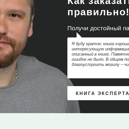
Как заказа
правильно
Получи достойный па
Я буду краток: книга хорош
интересующую информацию,
описанный в книге. Памятни
ошибок не было. В общем п
благоустроить могилу – ч
КНИГА ЭКСПЕРТ