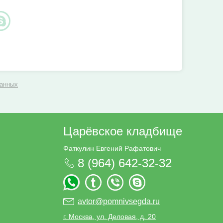
данных
Царёвское кладбище
Фаткулин Евгений Рафатович
8 (964) 642-32-32
avtor@pomnivsegda.ru
г. Москва, ул. Деловая, д. 20