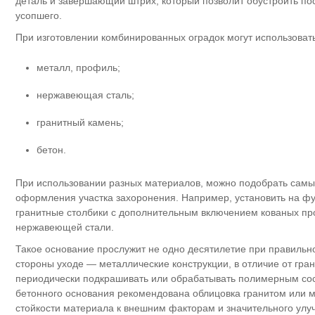
деталь и завершающий штрих, который позволит обустроить п
усопшего.
При изготовлении комбинированных оградок могут использовать
металл, профиль;
нержавеющая сталь;
гранитный камень;
бетон.
При использовании разных материалов, можно подобрать самы
оформления участка захоронения. Например, установить на ф
гранитные столбики с дополнительным включением кованых про
нержавеющей стали.
Такое основание прослужит не одно десятилетие при правильн
стороны уходе — металлические конструкции, в отличие от гран
периодически подкрашивать или обрабатывать полимерным сос
бетонного основания рекомендована облицовка гранитом или
стойкости материала к внешним факторам и значительного улуч