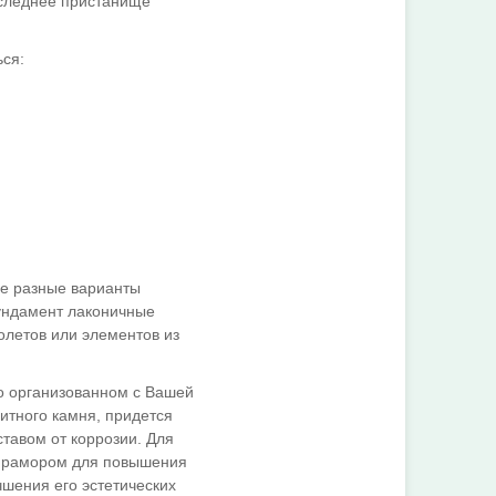
оследнее пристанище
ся:
е разные варианты
ундамент лаконичные
летов или элементов из
о организованном с Вашей
итного камня, придется
тавом от коррозии. Для
 мрамором для повышения
шения его эстетических