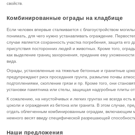
свойств.
Комбинированные ограды на кладбище
Если человек впервые сталкивается с благоустройством могилы
понимать, для чего нужно устанавливать ограждение. Первост
случае является сохранность участка погребения, защита его д
присутствия посторонних людей и животных. Кроме того, оград
как выделение границ захоронения, придание ему ухоженности
вида.
Ограды, установленные на тяжелые бетонные и гранитные цок
предупреждают риск проседания грунта, размытие почвы атм
подтоплениями, скопление грязи и пр. Кроме того, они становя
установки памятника или стелы, защищая надгробные плиты от р
К сожалению, на неустойчивых и легких грунтах не всегда есть 
цоколи и ограждения из бетона или гранита. В этом случае, пр
отдать облегченным комбинированным оградам, включающим м
немного весят ввиду специфической разрешающей способност
Наши предложения