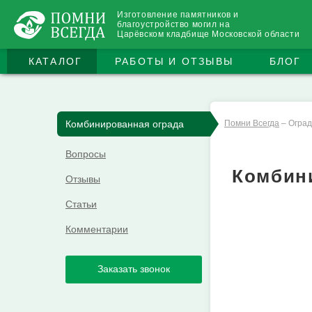
Изготовление памятников и
благоустройство могил на
Царёвском кладбище Московской области
КАТАЛОГ
РАБОТЫ И ОТЗЫВЫ
БЛОГ
Комбинированная ограда
Помни Всегда
–
Оград
Вопросы
Комбин
Отзывы
Статьи
Комментарии
Заказать звонок