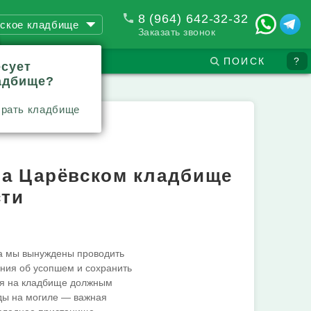
8 (964) 642-32-32
ское кладбище
Заказать звонок
ПОИСК
?
есует
адбище?
рать кладбище
на Царёвском кладбище
сти
да мы вынуждены проводить
ения об усопшем и сохранить
ия на кладбище должным
ды на могиле — важная