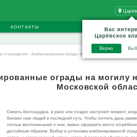
Царёв
КОНТАКТЫ
Вас интер
Царёвское кл
Верно
Выб
ы и ограждения
–
Комбинированные ограды: общая информация
ированные ограды на могилу 
Московской обла
Смерть беспощадна, и рано или поздно наступает момент, ког
близких нам людей в последний путь. Чтобы почтить дань уваж
теплые воспоминания о нем, важно оформить место погребен
достойным образом. Выбор и установка комбинированной огра