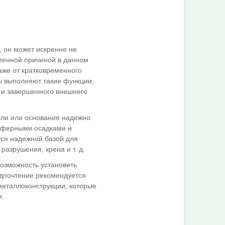
, он может искренне не
епенной причиной в данном
аже от кратковременного
ы выполняют такие функции,
 и завершенного внешнего
оли или основания надежно
осферными осадками и
тся надежной базой для
азрушения, крена и т. д.
возможность установить
едпочтение рекомендуется
еталлоконструкции, которые
и.